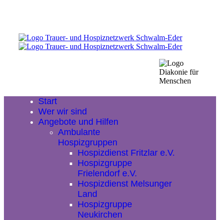
Start
Wer wir sind
Angebote und Hilfen
Ambulante
Hospizgruppen
Hospizdienst Fritzlar e.V.
Hospizgruppe
Frielendorf e.V.
Hospizdienst Melsunger
Land
Hospizgruppe
Neukirchen