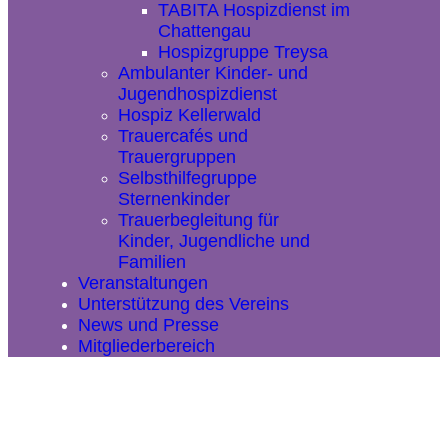
TABITA Hospizdienst im
Chattengau
Hospizgruppe Treysa
Ambulanter Kinder- und
Jugendhospizdienst
Hospiz Kellerwald
Trauercafés und
Trauergruppen
Selbsthilfegruppe
Sternenkinder
Trauerbegleitung für
Kinder, Jugendliche und
Familien
Veranstaltungen
Unterstützung des Vereins
News und Presse
Mitgliederbereich