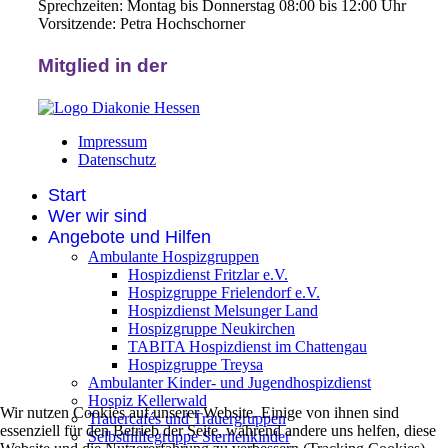
Sprechzeiten: Montag bis Donnerstag 08:00 bis 12:00 Uhr
Vorsitzende: Petra Hochschorner
Mitglied in der
Impressum
Datenschutz
Start
Wer wir sind
Angebote und Hilfen
Ambulante Hospizgruppen
Hospizdienst Fritzlar e.V.
Hospizgruppe Frielendorf e.V.
Hospizdienst Melsunger Land
Hospizgruppe Neukirchen
TABITA Hospizdienst im Chattengau
Hospizgruppe Treysa
Ambulanter Kinder- und Jugendhospizdienst
Hospiz Kellerwald
Wir nutzen Cookies auf unserer Website. Einige von ihnen sind
Trauercafés und Trauergruppen
essenziell für den Betrieb der Seite, während andere uns helfen, diese
Selbsthilfegruppe Sternenkinder