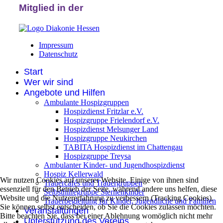
Mitglied in der
Impressum
Datenschutz
Start
Wer wir sind
Angebote und Hilfen
Ambulante Hospizgruppen
Hospizdienst Fritzlar e.V.
Hospizgruppe Frielendorf e.V.
Hospizdienst Melsunger Land
Hospizgruppe Neukirchen
TABITA Hospizdienst im Chattengau
Hospizgruppe Treysa
Ambulanter Kinder- und Jugendhospizdienst
Hospiz Kellerwald
Wir nutzen Cookies auf unserer Website. Einige von ihnen sind
Trauercafés und Trauergruppen
essenziell für den Betrieb der Seite, während andere uns helfen, diese
Selbsthilfegruppe Sternenkinder
Website und die Nutzererfahrung zu verbessern (Tracking Cookies).
Trauerbegleitung für Kinder, Jugendliche und Familien
Sie können selbst entscheiden, ob Sie die Cookies zulassen möchten.
Veranstaltungen
Bitte beachten Sie, dass bei einer Ablehnung womöglich nicht mehr
Unterstützung des Vereins