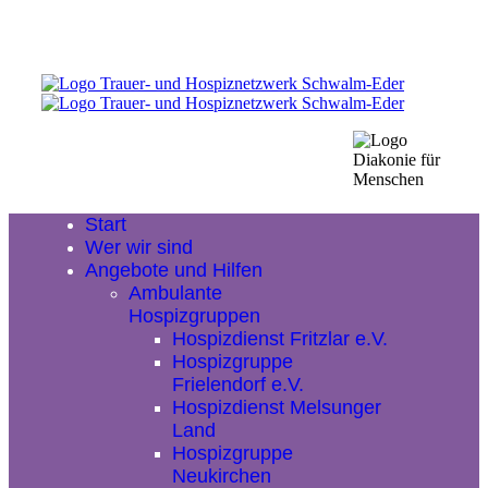
Start
Wer wir sind
Angebote und Hilfen
Ambulante
Hospizgruppen
Hospizdienst Fritzlar e.V.
Hospizgruppe
Frielendorf e.V.
Hospizdienst Melsunger
Land
Hospizgruppe
Neukirchen