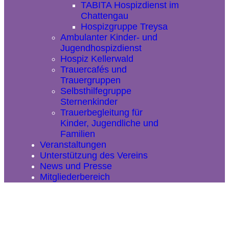
TABITA Hospizdienst im
Chattengau
Hospizgruppe Treysa
Ambulanter Kinder- und
Jugendhospizdienst
Hospiz Kellerwald
Trauercafés und
Trauergruppen
Selbsthilfegruppe
Sternenkinder
Trauerbegleitung für
Kinder, Jugendliche und
Familien
Veranstaltungen
Unterstützung des Vereins
News und Presse
Mitgliederbereich