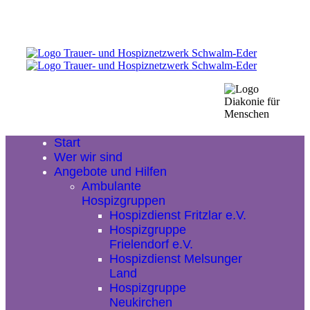
Start
Wer wir sind
Angebote und Hilfen
Ambulante
Hospizgruppen
Hospizdienst Fritzlar e.V.
Hospizgruppe
Frielendorf e.V.
Hospizdienst Melsunger
Land
Hospizgruppe
Neukirchen