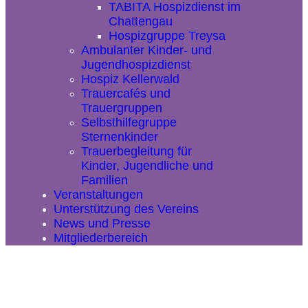
TABITA Hospizdienst im
Chattengau
Hospizgruppe Treysa
Ambulanter Kinder- und
Jugendhospizdienst
Hospiz Kellerwald
Trauercafés und
Trauergruppen
Selbsthilfegruppe
Sternenkinder
Trauerbegleitung für
Kinder, Jugendliche und
Familien
Veranstaltungen
Unterstützung des Vereins
News und Presse
Mitgliederbereich