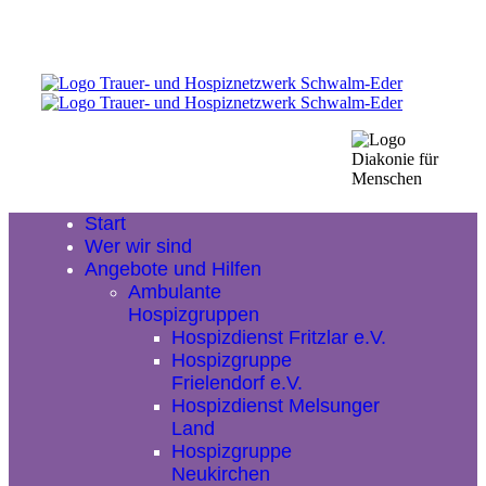
Start
Wer wir sind
Angebote und Hilfen
Ambulante
Hospizgruppen
Hospizdienst Fritzlar e.V.
Hospizgruppe
Frielendorf e.V.
Hospizdienst Melsunger
Land
Hospizgruppe
Neukirchen