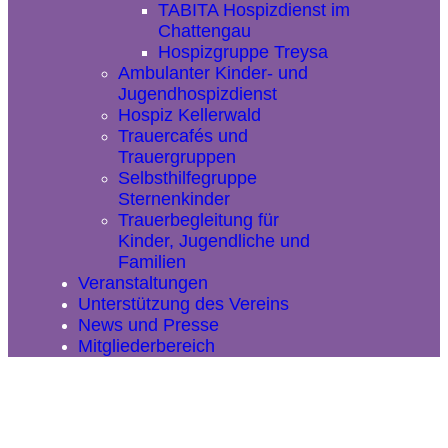
TABITA Hospizdienst im
Chattengau
Hospizgruppe Treysa
Ambulanter Kinder- und
Jugendhospizdienst
Hospiz Kellerwald
Trauercafés und
Trauergruppen
Selbsthilfegruppe
Sternenkinder
Trauerbegleitung für
Kinder, Jugendliche und
Familien
Veranstaltungen
Unterstützung des Vereins
News und Presse
Mitgliederbereich