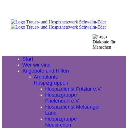
Start
Wer wir sind
Angebote und Hilfen
Ambulante
Hospizgruppen
Hospizdienst Fritzlar e.V.
Hospizgruppe
Frielendorf e.V.
Hospizdienst Melsunger
Land
Hospizgruppe
Neukirchen