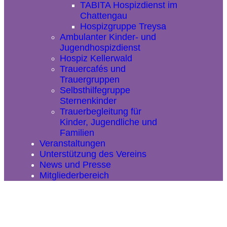
TABITA Hospizdienst im
Chattengau
Hospizgruppe Treysa
Ambulanter Kinder- und
Jugendhospizdienst
Hospiz Kellerwald
Trauercafés und
Trauergruppen
Selbsthilfegruppe
Sternenkinder
Trauerbegleitung für
Kinder, Jugendliche und
Familien
Veranstaltungen
Unterstützung des Vereins
News und Presse
Mitgliederbereich