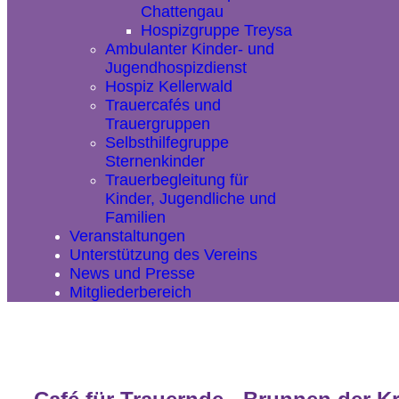
Chattengau
Hospizgruppe Treysa
Ambulanter Kinder- und
Jugendhospizdienst
Hospiz Kellerwald
Trauercafés und
Trauergruppen
Selbsthilfegruppe
Sternenkinder
Trauerbegleitung für
Kinder, Jugendliche und
Familien
Veranstaltungen
Unterstützung des Vereins
News und Presse
Mitgliederbereich