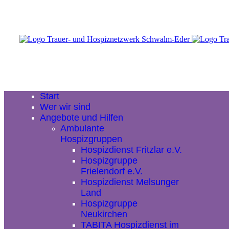
Start
Wer wir sind
Angebote und Hilfen
Ambulante
Hospizgruppen
Hospizdienst Fritzlar e.V.
Hospizgruppe
Frielendorf e.V.
Hospizdienst Melsunger
Land
Hospizgruppe
Neukirchen
TABITA Hospizdienst im