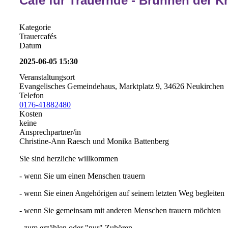
Café für Trauernde - Brunnen der Kr
Kategorie
Trauercafés
Datum
2025-06-05
15:30
Veranstaltungsort
Evangelisches Gemeindehaus, Marktplatz 9, 34626 Neukirchen
Telefon
0176-41882480
Kosten
keine
Ansprechpartner/in
Christine-Ann Raesch und Monika Battenberg
Sie sind herzliche willkommen
- wenn Sie um einen Menschen trauern
- wenn Sie einen Angehörigen auf seinem letzten Weg begleiten
- wenn Sie gemeinsam mit anderen Menschen trauern möchten
- zum erzählen oder "nur" Zuhören