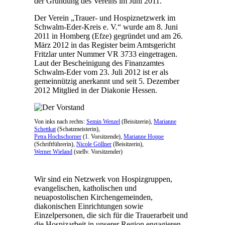
der Gründung des Vereins im Juni 2011.
Der Verein „Trauer- und Hospiznetzwerk im
Schwalm-Eder-Kreis e. V.“ wurde am 8. Juni
2011 in Homberg (Efze) gegründet und am 26.
März 2012 in das Register beim Amtsgericht
Fritzlar unter Nummer VR 3733 eingetragen.
Laut der Bescheinigung des Finanzamtes
Schwalm-Eder vom 23. Juli 2012 ist er als
gemeinnützig anerkannt und seit 5. Dezember
2012 Mitglied in der Diakonie Hessen.
Von inks nach rechts:
Semin Wenzel
(Beisitzerin),
Marianne
Schettkat
(Schatzmeisterin),
Petra Hochschorner
(1. Vorsitzende),
Marianne Hoppe
(Schriftführerin),
Nicole Göllner
(Beisitzerin),
Werner Wieland
(stellv. Vorsitzender)
Wir sind ein Netzwerk von Hospizgruppen,
evangelischen, katholischen und
neuapostolischen Kirchengemeinden,
diakonischen Einrichtungen sowie
Einzelpersonen, die sich für die Trauerarbeit und
die Hospizarbeit in unserer Region engagieren.