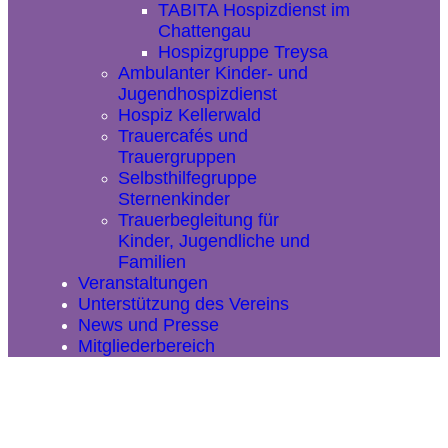
TABITA Hospizdienst im
Chattengau
Hospizgruppe Treysa
Ambulanter Kinder- und
Jugendhospizdienst
Hospiz Kellerwald
Trauercafés und
Trauergruppen
Selbsthilfegruppe
Sternenkinder
Trauerbegleitung für
Kinder, Jugendliche und
Familien
Veranstaltungen
Unterstützung des Vereins
News und Presse
Mitgliederbereich