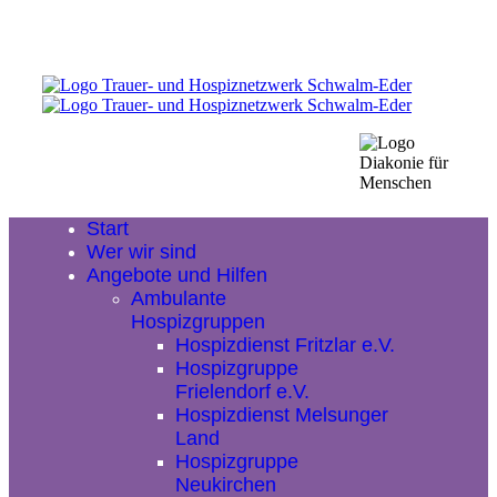
Start
Wer wir sind
Angebote und Hilfen
Ambulante
Hospizgruppen
Hospizdienst Fritzlar e.V.
Hospizgruppe
Frielendorf e.V.
Hospizdienst Melsunger
Land
Hospizgruppe
Neukirchen